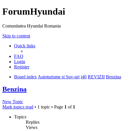
ForumHyundai
Comunitatea Hyundai Romania
Skip to content
Quick links
FAQ
Login
Register
Board index
Autoturisme şi Suv-uri
i40
REVIZII
Benzina
Benzina
New Topic
Mark topics read
• 1 topic • Page
1
of
1
Topics
Replies
Views