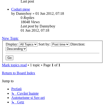
Last post
Coduri piese
by
Dannyboy
»
01 Jun 2012, 07:18
0
Replies
18048
Views
Last post
by
Dannyboy
01 Jun 2012, 07:18
New Topic
Display:
Sort by:
Direction:
Mark topics read
• 1 topic • Page
1
of
1
Return to Board Index
Jump to
Prefaţă
↳ Cuvânt înainte
Autoturisme şi Suv-uri
↳ Getz