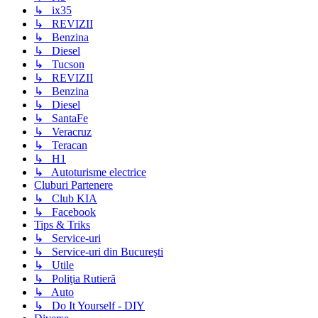
↳ ix35
↳ REVIZII
↳ Benzina
↳ Diesel
↳ Tucson
↳ REVIZII
↳ Benzina
↳ Diesel
↳ SantaFe
↳ Veracruz
↳ Teracan
↳ H1
↳ Autoturisme electrice
Cluburi Partenere
↳ Club KIA
↳ Facebook
Tips & Triks
↳ Service-uri
↳ Service-uri din Bucureşti
↳ Utile
↳ Poliţia Rutieră
↳ Auto
↳ Do It Yourself - DIY