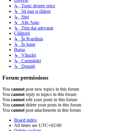
Diverse
↳ Topic despre orice
↳ Să mai şi râdem
↳ Ştiri
↳ Alte Auto
↳ Trist dar adevarat
Călătorii
↳ În România
↳ În lume
Bursa
↳ Vânzări
↳ Cumpărări
↳ Donaţii
Forum permissions
You
cannot
post new topics in this forum
You
cannot
reply to topics in this forum
You
cannot
edit your posts in this forum
You
cannot
delete your posts in this forum
You
cannot
post attachments in this forum
Board index
All times are
UTC+02:00
Delete cookies