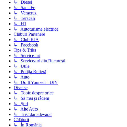
↳ Diesel
↳ SantaFe
↳ Veracruz
↳ Teracan
↳ H1
↳ Autoturisme electrice
Cluburi Partenere
↳ Club KIA
↳ Facebook
Tips & Triks
↳ Service-uri
↳ Service-uri din Bucureşti
↳ Utile
↳ Poliţia Rutieră
↳ Auto
↳ Do It Yourself - DIY
Diverse
↳ Topic despre orice
↳ Să mai şi râdem
↳ Ştiri
↳ Alte Auto
↳ Trist dar adevarat
Călătorii
↳ În România