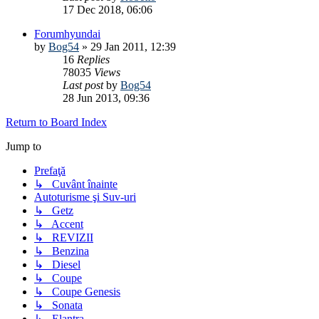
17 Dec 2018, 06:06
Forumhyundai
by
Bog54
»
29 Jan 2011, 12:39
16
Replies
78035
Views
Last post
by
Bog54
28 Jun 2013, 09:36
Return to Board Index
Jump to
Prefaţă
↳ Cuvânt înainte
Autoturisme şi Suv-uri
↳ Getz
↳ Accent
↳ REVIZII
↳ Benzina
↳ Diesel
↳ Coupe
↳ Coupe Genesis
↳ Sonata
↳ Elantra