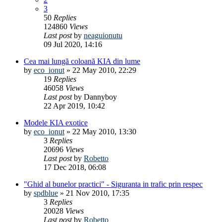
3
50
Replies
124860
Views
Last post
by
neaguionutu
09 Jul 2020, 14:16
Cea mai lungă coloană KIA din lume
by
eco_ionut
»
22 May 2010, 22:29
19
Replies
46058
Views
Last post
by
Dannyboy
22 Apr 2019, 10:42
Modele KIA exotice
by
eco_ionut
»
22 May 2010, 13:30
3
Replies
20696
Views
Last post
by
Robetto
17 Dec 2018, 06:08
"Ghid al bunelor practici" - Siguranta in trafic prin respec
by
spdblue
»
21 Nov 2010, 17:35
3
Replies
20028
Views
Last post
by
Robetto