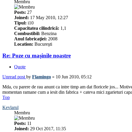
Membru
Posts:
27
Joined:
17 May 2010, 12:27
Tipul:
i10
Capacitatea cilindrică:
1,1
Combustibil:
Benzina
Anul fabricaţiei:
2008
Location:
Bucureşti
Re: Poze cu maşinile noastre
Quote
Unread post
by
Flamingo
»
10 Jun 2010, 05:12
Mda, cu parere de rau anunt ca intre timp am dat floricele jos... Motive
momentan ramane cum a iesit din fabrica + cateva mici zgarieturi capata
Top
Kevlarul
Membru
Posts:
11
Joined:
29 Oct 2017, 11:35