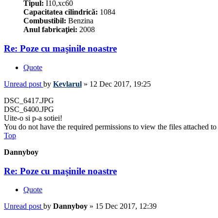
Tipul:
I10,xc60
Capacitatea cilindrică:
1084
Combustibil:
Benzina
Anul fabricaţiei:
2008
Re: Poze cu maşinile noastre
Quote
Unread post
by
Kevlarul
»
12 Dec 2017, 19:25
DSC_6417.JPG
DSC_6400.JPG
Uite-o si p-a sotiei!
You do not have the required permissions to view the files attached to 
Top
Dannyboy
Re: Poze cu maşinile noastre
Quote
Unread post
by
Dannyboy
»
15 Dec 2017, 12:39