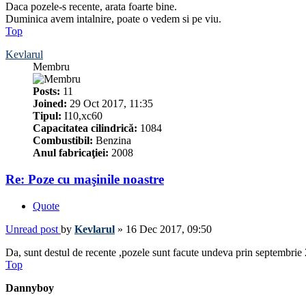
Daca pozele-s recente, arata foarte bine.
Duminica avem intalnire, poate o vedem si pe viu.
Top
Kevlarul
Membru
Posts:
11
Joined:
29 Oct 2017, 11:35
Tipul:
I10,xc60
Capacitatea cilindrică:
1084
Combustibil:
Benzina
Anul fabricaţiei:
2008
Re: Poze cu maşinile noastre
Quote
Unread post
by
Kevlarul
»
16 Dec 2017, 09:50
Da, sunt destul de recente ,pozele sunt facute undeva prin septembrie 2
Top
Dannyboy