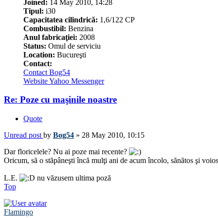
Joined:
14 May 2010, 14:28
Tipul:
i30
Capacitatea cilindrică:
1,6/122 CP
Combustibil:
Benzina
Anul fabricaţiei:
2008
Status:
Omul de serviciu
Location:
Bucureşti
Contact:
Contact Bog54
Website
Yahoo Messenger
Re: Poze cu maşinile noastre
Quote
Unread post
by
Bog54
»
28 May 2010, 10:15
Dar floricelele? Nu ai poze mai recente?
Oricum, să o stăpâneşti încă mulţi ani de acum încolo, sănătos şi voio
L.E.
nu văzusem ultima poză
Top
Flamingo