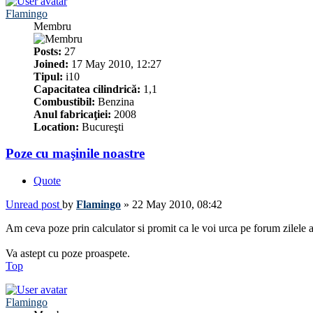
Flamingo
Membru
Posts:
27
Joined:
17 May 2010, 12:27
Tipul:
i10
Capacitatea cilindrică:
1,1
Combustibil:
Benzina
Anul fabricaţiei:
2008
Location:
Bucureşti
Poze cu maşinile noastre
Quote
Unread post
by
Flamingo
»
22 May 2010, 08:42
Am ceva poze prin calculator si promit ca le voi urca pe forum zilele as
Va astept cu poze proaspete.
Top
Flamingo