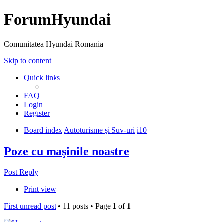
ForumHyundai
Comunitatea Hyundai Romania
Skip to content
Quick links
FAQ
Login
Register
Board index
Autoturisme şi Suv-uri
i10
Poze cu maşinile noastre
Post Reply
Print view
First unread post
• 11 posts • Page
1
of
1